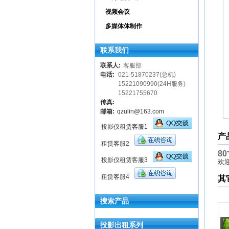
视频会议
多媒体体制作
联系我们
联系人:
客服部
电话:
021-51870237(总机)
15221090990(24H服务)
15221755670
传真:
邮箱:
qzulin@163.com
投影仪租赁客服1
产
租赁客服2
8
投影仪租赁客服3
欢
租赁客服4
其
搜索产品
投影出租系列