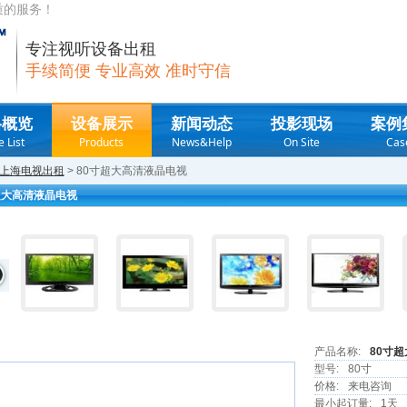
质的服务！
专注视听设备出租
手续简便 专业高效 准时守信
格概览
设备展示
新闻动态
投影现场
案例
e List
Products
News&Help
On Site
Cas
上海电视出租
> 80寸超大高清液晶电视
超大高清液晶电视
产品名称:
80寸
型号:
80寸
价格:
来电咨询
最小起订量:
1天