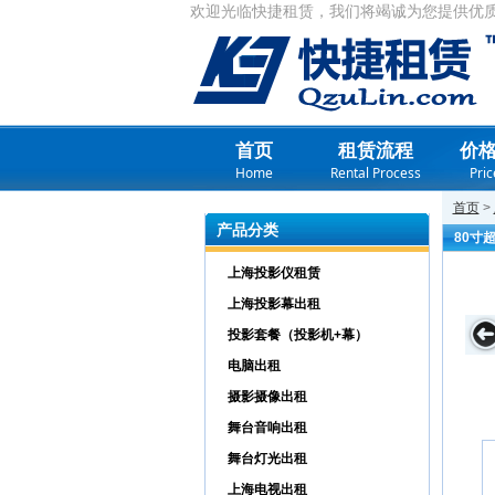
欢迎光临快捷租赁，我们将竭诚为您提供优
首页
租赁流程
价
Home
Rental Process
Pric
首页
>
产品分类
80寸
上海投影仪租赁
上海投影幕出租
投影套餐（投影机+幕）
电脑出租
摄影摄像出租
舞台音响出租
舞台灯光出租
上海电视出租