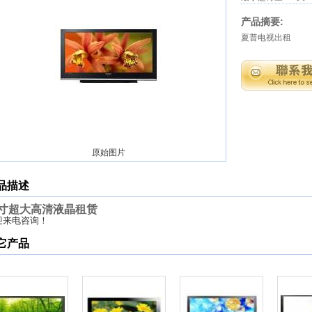
产品摘要:
夏普电视出租
原始图片
品描述
0寸超大高清液晶租赁
迎来电咨询！
它产品