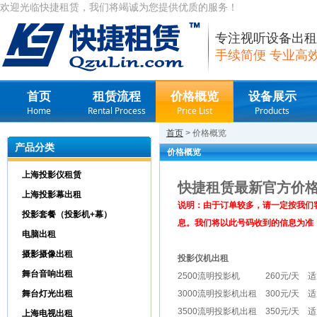
欢迎光临快捷租赁，我们将竭诚为您提供优质的服务！
专注视听设备出租
手续简便 专业高
首页
租赁流程
价格概览
设备展示
Home
Rental Process
Price List
Products
首页
> 价格概览
产品分类
价格概览
上海投影仪租赁
快捷租赁最新官方价格
上海投影幕出租
说明：由于订单较多，请一定按我们客服
投影套餐（投影机+幕）
息。我们将以此号码收到的信息为准
电脑出租
摄影摄像出租
投影仪机出租
舞台音响出租
2500流明投影机 260元/天 适
舞台灯光出租
3000流明投影机出租 300元/天 适
3500流明投影机出租 350元/天 适
上海电视出租