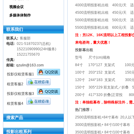
4000流明投影机出租 400元/天 适
视频会议
4500流明投影机出租 450元/天 适
多媒体体制作
5000流明投影机出租 500元/天 
5500流明投影机出租 600元/天 
联系我们
注：另12K、16K流明以上工程投
联系人:
客服部
来电咨询，量大优惠！
电话:
021-51870237(总机)
15221090990(24H服务)
投影幕出租
15221755670
型号 尺寸(cm)规格 
传真:
84寸 170*127 支架式 100元/
邮箱:
qzulin@163.com
100寸 203*152 支架式 150元
投影仪租赁客服1
120寸 244*183 支架式 300元
租赁客服2
150寸 305*229 双支架式／折叠 5
投影仪租赁客服3
200寸 417*320 折叠(正背投 8
注：单独租幕布，除特殊标注外，需
租赁客服4
热门推荐：
搜索产品
2500流明投影机+84寸幕布 20人以下
3000流明投影机+ 84寸/100寸幕布
投影出租系列
3500流明投影机+ 84寸/100寸幕布