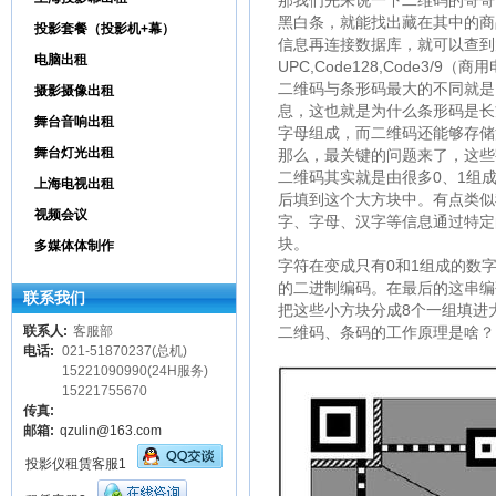
那我们先来说一下二维码的哥哥
黑白条，就能找出藏在其中的商
投影套餐（投影机+幕）
信息再连接数据库，就可以查到
电脑出租
UPC,Code128,Code
二维码与条形码最大的不同就是
摄影摄像出租
息，这也就是为什么条形码是长
舞台音响出租
字母组成，而二维码还能够存储
舞台灯光出租
那么，最关键的问题来了，这些
二维码其实就是由很多0、1组
上海电视出租
后填到这个大方块中。有点类似
视频会议
字、字母、汉字等信息通过特定
块。
多媒体体制作
字符在变成只有0和1组成的数
的二进制编码。在最后的这串编码
联系我们
把这些小方块分成8个一组填进
联系人:
客服部
二维码、条码的工作原理是啥？
电话:
021-51870237(总机)
15221090990(24H服务)
15221755670
传真:
邮箱:
qzulin@163.com
投影仪租赁客服1