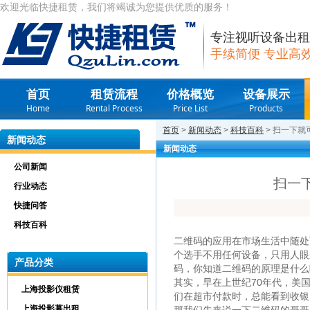
欢迎光临快捷租赁，我们将竭诚为您提供优质的服务！
专注视听设备出租
手续简便 专业高
首页
租赁流程
价格概览
设备展示
Home
Rental Process
Price List
Products
首页
>
新闻动态
>
科技百科
> 扫一下
新闻动态
新闻动态
公司新闻
扫一
行业动态
快捷问答
科技百科
二维码的应用在市场生活中随处
个选手不用任何设备，只用人眼
产品分类
码，你知道二维码的原理是什么
其实，早在上世纪70年代，美
上海投影仪租赁
们在超市付款时，总能看到收银
上海投影幕出租