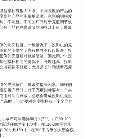
增益指标有很大关系。不同亮度的产品的
度高的产品的图像更清晰、色彩的明锐度
响并不明显。不同的厂商对于亮度调节设
部分产品在亮度调节到90%以上后，屏幕
像的明亮程度。一般情况下，投影机的亮
感知的图像的明亮程度并不仅仅取决于投
图像的亮度相对就越暗淡。因此用户一定
其他指标相同的情况下，亮度越高，投影
会感觉到不舒服，尤其是长时间观看亮度
境的光线条件、屏幕类型等因素。同样的
投影机产品时，对于亮度指标要有一个余
使用时间而衰减，必然会造成投影机亮度
机产品时，一定要对亮度指标有一个全面的
，幕布对应选择60寸到72寸；在60-100
择80寸到100寸；在120-200平方米
120寸到150寸；在300平方米的大型会议
上。