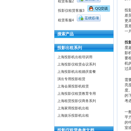
租赁客服2
投
投影仪租赁客服3
差
租赁客服4
更
置
一
搜索产品
投
投影出租系列
度
影
上海投影机出租培训用
要
机
上海投影仪租赁会议系列
过
上海投影机出租婚庆套餐
演出专用投影租赁
需
亮
上海会展投影机租赁
度
上海投影仪租赁教育专用
的
考
上海租赁投影仪商务系列
上海家用投影机出租
一般
上海娱乐投影机出租
平方
的中
室
投影仪租赁参考文档