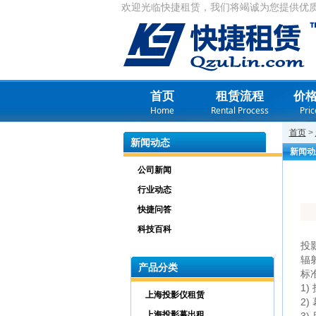
欢迎光临快捷租赁，我们将竭诚为您提供优
首页
租赁流程
价
Home
Rental Process
Pric
首页
>
新闻动态
新闻动
公司新闻
行业动态
快捷问答
科技百科
投影
辐
产品分类
标
1
上海投影仪租赁
2)
上海投影幕出租