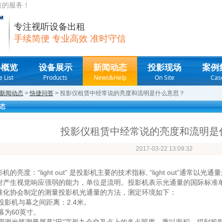
质的服务！
专注视听设备出租
手续简便 专业高效 准时守信
格概览
设备展示
新闻动态
投影现场
案例
e List
Products
News&Help
On Site
Cas
新闻动态
>
快捷问答
> 投影仪租赁中经常说的亮度和流明是什么意思？
态
投影仪租赁中经常说的亮度和流明是
2017-03-22 13:09:32
机的亮度：“light out” 是投影机主要的技术指标, “light out”
射产生视觉响应强弱的能力，单位是流明。投影机表示光通量的国际标准单位
准化协会制定的测量投影机光通量的方法，测定环境如下：
) 投影机与幕之间距离：2.4米。
 幕为60英寸。