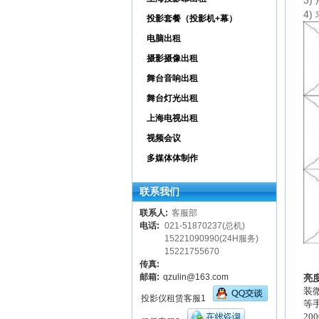
3
4
投影套餐（投影机+幕）
电脑出租
摄影摄像出租
舞台音响出租
舞台灯光出租
上海电视出租
视频会议
多媒体体制作
联系我们
联系人:
客服部
电话:
021-51870237(总机)
15221090990(24H服务)
15221755670
传真:
邮箱:
qzulin@163.com
亮
装
投影仪租赁客服1
等
2