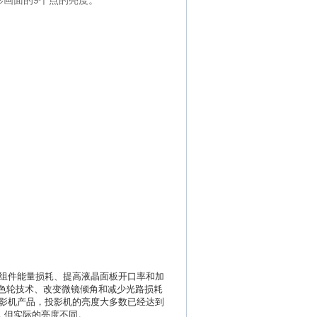
影画面的9个点的亮度。
学组件能量损耗、提高液晶面板开口率和加
进色轮技术、改变微镜倾角和减少光路损耗
影机产品，投影机的亮度大多数已经达到
同，但实际的亮度不同。