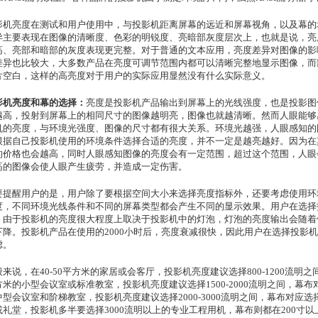
影机亮度在测试和用户使用中，与投影机距离屏幕的远近和屏幕视角，以及幕的
异主要表现在图像的清晰度、色彩的明锐度、亮暗部灰度层次上，也就是说，亮
高、亮部和暗部的灰度表现更完整。对于普通的文本应用，亮度差异对图像的影
差异也比较大，大多数产品在亮度可调节范围内都可以清晰完整地显示图像，而
片空白，这样的高亮度对于用户的实际应用显然没有什么实际意义。
影机亮度和幕的选择：
亮度是投影机产品输出到屏幕上的光线强度，也是投影图
越高，投射到屏幕上的相同尺寸的图像越明亮，图像也就越清晰。然而人眼能够
机的亮度，与环境光强度、图像的尺寸都有很大关系。环境光越强，人眼感知的
根据自己投影机使用的环境条件选择合适的亮度，并不一定是越亮越好。因为在
的价格也会越高，同时人眼感知图像的亮度会有一定范围，超过这个范围，人眼
高的图像会使人眼产生疲劳，并造成一定伤害。
要提醒用户的是，用户除了要根据空间大小来选择亮度指标外，还要考虑使用环
度，不同环境光线条件和不同的屏幕类型都会产生不同的显示效果。用户在选择
。由于投影机的亮度很大程度上取决于投影机中的灯泡，灯泡的亮度输出会随着
下降。投影机产品在使用的2000小时后，亮度衰减很快，因此用户在选择投影
虑。
来说，在40-50平方米的家居或会客厅，投影机亮度建议选择800-1200流明之间
米的小型会议室或标准教室，投影机亮度建议选择1500-2000流明之间，幕布对应选
型会议室和阶梯教室，投影机亮度建议选择2000-3000流明之间，幕布对应选择
或礼堂，投影机多半要选择3000流明以上的专业工程用机，幕布则都在200寸以