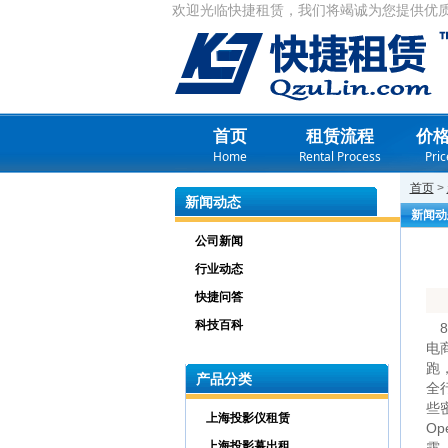
欢迎光临快捷租赁，我们将竭诚为您提供优
首页
租赁流程
价
Home
Rental Process
Pric
首页
>
新闻动态
新闻动
公司新闻
行业动态
快捷问答
科技百科
8
电
跑
产品分类
全
些
上海投影仪租赁
O
上海投影幕出租