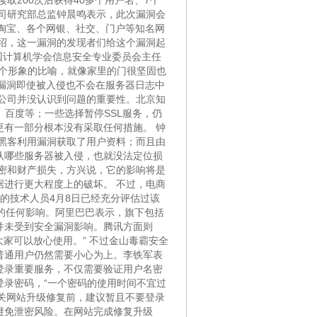
取200次后获得40多个用户名、7个
司研究部总监钟晨鸣表示，此次漏洞会
、淘宝、各个网银、社交、门户等知名网
绍，这一漏洞的发现者们给这个漏洞起
”中国计算机学会信息安全专业委员会主任
个形象的比喻，就像家里的门很坚固也
该漏洞即使被入侵也不会在服务器日志中
公司并没认识到问题的重要性。北京知
、百度等；一些选择暂停SSL服务，仍
有一部分根本没有采取任何措施。 钟
有黑客利用漏洞获取了用户资料；而且由
认哪些服务器被入侵，也就没法定位损
密和财产损失，方兴说，它的影响将是
进行更大程度上的破坏。 不过，电商
的技术人员4月8日已经充分评估过该
的任何影响。阿里巴巴表示，旗下包括
并未受到安全漏洞影响。腾讯方面则
家可以放心使用。” 不过金山毒霸安全
普通用户仍然需要小心为上。李铁军表
登录重要服务，不仅需要验证用户名密
录密码，“一个密码的使用时间不宜过
相关网站升级修复前，建议暂且不要登录
避免泄密风险。在网站完成修复升级