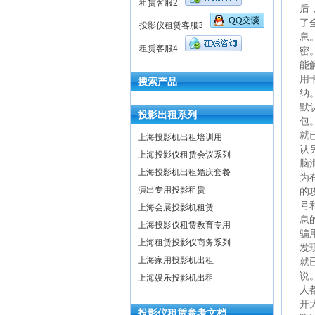
租赁客服2
后
了
投影仪租赁客服3
息
租赁客服4
密
能
用
搜索产品
纳
默
投影出租系列
包
就
上海投影机出租培训用
认
上海投影仪租赁会议系列
脑
上海投影机出租婚庆套餐
为
演出专用投影租赁
的
号
上海会展投影机租赁
息
上海投影仪租赁教育专用
骗
上海租赁投影仪商务系列
发
上海家用投影机出租
就
说
上海娱乐投影机出租
人
开
投影仪租赁参考文档