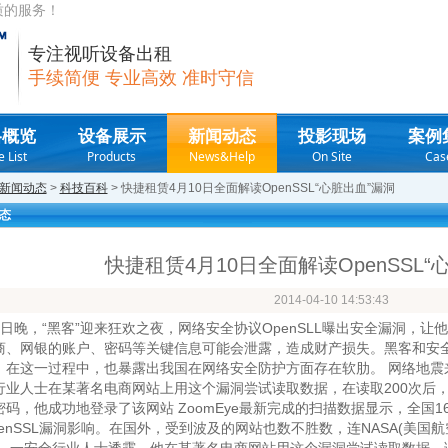
质的服务！
专注视听设备出租
手续简便 专业高效 准时守信
格概览
设备展示
新闻动态
投影现场
案例
e List
Products
News&Help
On Site
Cas
新闻动态
>
科技百科
> 快捷租赁4月10日全面解读OpenSSL“心脏出血”漏洞
态
快捷租赁4月10日全面解读OpenSSL“
2014-04-10 14:53:43
日晚，“黑客”迎来狂欢之夜，网络安全协议OpenSLL曝出安全漏洞，
商、网银的账户、密码等关键信息可能会泄露，造成财产损失。黑客和安全
，在这一过程中，也暴露出我国在网络安全防护方面存在软肋。 网络地震来
行业人士在某著名电商网站上用这个漏洞尝试读取数据，在读取200次后，
密码，他成功地登录了该网站 ZoomEye最新完成的扫描数据显示，全国16
penSSL漏洞影响。在国外，受到波及的网站也数不胜数，连NASA(美国