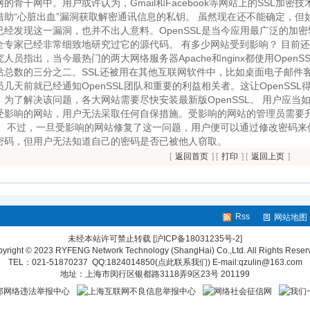
网的骨干网中。用户或许认为，Gmail和Facebook等网站上的SSL加
借助“心脏出血”漏洞获取解密通讯信息的私钥。 虽然现在还不能确定，但如
已经发现这一漏洞，也并不出人意料。OpenSSL是当今应用最广泛的加密
全专家已经非常细致地研究过它的源代码。 有多少网站受到影响？ 目前
究人员指出，当今最热门的两大网络服务器Apache和nginx都使用Ope
站总数的三分之二。SSL还被用在其他互联网软件中，比如桌面电子邮件
员几天前就已经通知OpenSSL团队和重要的利益相关者。这让OpenSS
。为了解决该问题，各大网站需要尽快安装最新版OpenSSL。 用户应当
受影响的网站，用户无法采取任何自保措施。受影响的网站的管理员需要
。 不过，一旦受影响的网站修复了这一问题，用户便可以通过修改密码来
密码，但用户无法知道自己的密码是否已被他人窃取。
[
返回首页
] [
打印
] [
返回上页
]
Rss
网站地图
未经本站许可禁止转载
[沪ICP备18031235号-2]
yright © 2023 RYFENG Network Technology (ShangHai) Co.,Ltd. All Rights Reser
TEL：021-51870237 QQ:
1824014850(点此联系我们)
E-mail:qzulin@163.com
地址：上海市闵行区银都路3118弄9区23号 201199