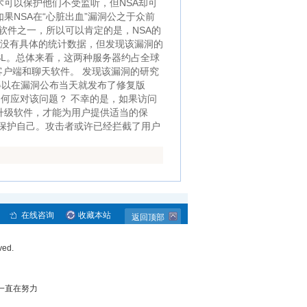
密技术可以保护他们不受监听，但NSA却可
果NSA在“心脏出血”漏洞公之于众前
软件之一，所以可以肯定的是，NSA的
还没有具体的统计数据，但发现该漏洞的
nSSL。总体来看，这两种服务器约占全球
客户端和聊天软件。 发现该漏洞的研究
L得以在漏洞公布当天就发布了修复版
如何应对该问题？ 不幸的是，如果访问
升级软件，才能为用户提供适当的保
保护自己。攻击者或许已经拦截了用户
在线咨询
收藏本站
返回顶部
ved.