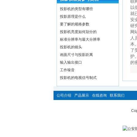
联
以
投影机的类型有哪些
就
投影原理是什么
安
要了解的规格参数
研
网
投影机亮度如何划分的
人
标准分辨率与最大分辨率
本
投影机的镜头
了
画面尺寸与投影距离
护
的
输入输出接口
工作噪音
投影机的电视信号制式
公司介绍
产品展示
在线咨询
联系我们
Cop