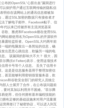
布的OpenSSL“心脏出血”漏洞进行
，可以保护用户通过互联网传输的隐私信
锁”，表明你在该网站上的通讯信息都被加
台，通过SSL加密的数据只有接收者才
了解电子邮件、Facebook帖子、信
90年代以来已经被所有主流浏览器采
、雅虎和Facebook都在使用SSL
的网站都使用名为OpenSSL的开源软件
露给监听者。OpenSSL大约两年前
连接一端的电脑发出一条简短的信息，确
段发出恶意心跳信息，欺骗另一端的电
息。 该漏洞的影响大不大？ 很大，因
(Ed Felten)表示，使用这项技术
信用卡号等个人信息。 丢失了信用卡
重。这是是信息服务器用于整理加密信
息，甚至能够利用密钥假冒服务器，欺
micon和谷歌安全部门的研究人员独立
的内部人士展开了合作，在公布该问题前
人，要对其加以利用并不困难。”菲尔腾
么容易使用，但任何拥有基本编程技能的
们拥有足够的基础设施来对用户流量展
电信运营商签订了秘密协议，可以进入到互