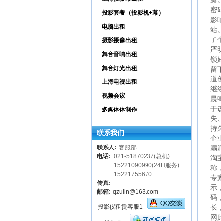
露
密
投影套餐（投影机+幕）
影
电脑出租
站
了
摄影摄像出租
严
舞台音响出租
锁
舞台灯光出租
留
道
上海电视出租
继
视频会议
晨
于
多媒体体制作
失
持
联系我们
企
联系人:
客服部
漏
电话:
021-51870237(总机)
淘
15221090990(24H服务)
称
15221755670
专
传真:
示
邮箱:
qzulin@163.com
码
投影仪租赁客服1
长
网