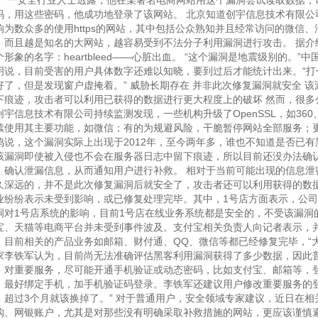
。 一安全行业人士透露，他在某著名电商网站用这个漏洞尝试读取数据，读
码，用这些密码，他成功地登录了该网站。 北京知道创宇信息技术有限公
响为数众多的使用https的网站，其中包括公众熟知并且经常访问的微信
。而且越是知名的大网站，越容易受到不法分子利用漏洞进行攻击。 据介
个形象的名字：heartbleed——心脏出血。 “这个漏洞是地震级别的。
明说，目前受害的用户具体数字还难以知晓，要到过后才能统计出来。“打
好了，但是发现窗户虚掩着。” 威胁长期存在 并非此次修复漏洞就安全 
下痕迹，攻击者可以利用已获得的数据进行更大程度上的破坏 然而，很多
创宇信息技术有限公司持续监测发现，一些机构升级了OpenSSL，如360
续使用其主要功能，如微信；有的为规避风险，干脆暂停网站全部服务；更
鸣说，这个漏洞实际上出现于2012年，至今两年多，谁也不知道是否已
该漏洞即使被入侵也不会在服务器日志中留下痕迹，所以目前还没办法确
、确认泄漏信息，从而通知用户进行补救。 相对于当前可能出现的信息泄
久深远的，并不是此次修复漏洞后就安全了，攻击者还可以利用获得的数据
业纷纷表示未受到影响，或已修复处理完毕。其中，1号店方面表示，公司
洞对1号店系统的影响，目前1号店在线业务系统都是安全的，不受该漏洞
宝、天猫等电商平台并未受到事件波及。支付宝相关负责人向记者表示，
，目前相关的产品业务如邮箱、财付通、QQ、微信等都已经修复完毕，“大
家李铁军认为，目前尚无法准确评估黑客利用漏洞获得了多少数据，因此
，对重要服务，尽可能开通手机验证或动态密码，比如支付宝、邮箱等，
，最好绑定手机，加手机验证码登录。李铁军还建议用户修改重要服务的登
，超过3个月就该换掉了。” 对于普通用户，安全领域专家建议，近日在
购、网银账户，尤其是对那些没有明确采取补救措施的网站，更应该谨慎