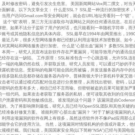
，及时修改密码，避免引发次生危害。 美国新闻网站Vox周二撰文，对当天公
全面解读。以下为文章全文： 什么是SSL？ SSL是一种流行的加密技术
。当用户访问Gmail.com等安全网站时，就会在URL地址旁看到一个“
。 这个“锁”表明，第三方无法读取你与该网站之间的任何通讯信息。在后
解密。如果不法分子监听了用户的对话，也只能看到一串随机字符串，而无法
卡账号或其他隐私信息的具体内容。 SSL最早在1994年由网景推出，19
。最近几年，很多大型网络服务都已经默认利用这项技术加密数据。如今，谷歌
认对其网站和网络服务进行加密。 什么是“心脏出血”漏洞？ 多数SSL加密
。本周一，研究人员宣布这款软件存在严重漏洞，可能导致用户的通讯信息暴
已经存在这一缺陷。 工作原理：SSL标准包含一个心跳选项，允许SSL
另一端的电脑仍然在线，并获取反馈。研究人员发现，可以通过巧妙的手
泄露机密信息。受影响的电脑可能会因此而被骗，并发送服务器内存中的信
有很多隐私信息都存储在服务器内存中。普林斯顿大学计算机科学家艾德·菲尔腾
攻击者可以通过模式匹配对信息进行分类整理，从而找出密钥、密码，以及
和密码的危害有多大，相信已经不言而喻。但密钥被盗的后果可能更加严
的一组代码。如果攻击者获取了服务器的私钥，便可读取其收到的任何信
用户泄露密码和其他敏感信息。 谁发现的这个问题？ 该漏洞是由Codeno
现的。为了将影响降到最低，研究人员已经与OpenSSL团队和其他关键
已经准备好修复方案。 谁能利用“心脏出血”漏洞？ “对于了解这项漏洞的
。利用这项漏洞的软件在网上有很多，虽然这些软件并不像iPad应用那
都能学会它的使用方法。 当然，这项漏洞对情报机构的价值或许最大，他
大规模拦截。我们知道，美国国家安全局(以下简称“NSA”)已经与美国