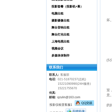
二
1
投影套餐（投影机+幕）
2
电脑出租
3
坏
摄影摄像出租
①
舞台音响出租
②
舞台灯光出租
③
④
上海电视出租
视频会议
三
关
多媒体体制作
(5
联系我们
四
联系人:
客服部
1
电话:
021-51870237(总机)
2
15221090990(24H服务)
3
15221755670
室
传真:
意
邮箱:
qzulin@163.com
4
投影仪租赁客服1
的