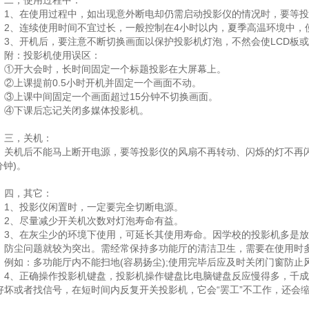
，使用过程中：
、在使用过程中，如出现意外断电却仍需启动投影仪的情况时，要等投影
、连续使用时间不宜过长，一般控制在4小时以内，夏季高温环境中，
、开机后，要注意不断切换画面以保护投影机灯泡，不然会使LCD板或
。附：投影机使用误区：
开大会时，长时间固定一个标题投影在大屏幕上。
上课提前0.5小时开机并固定一个画面不动。
上课中间固定一个画面超过15分钟不切换画面。
下课后忘记关闭多媒体投影机。
，关机：
机后不能马上断开电源，要等投影仪的风扇不再转动、闪烁的灯不再闪
分钟)。
，其它：
、投影仪闲置时，一定要完全切断电源。
、尽量减少开关机次数对灯泡寿命有益。
、在灰尘少的环境下使用，可延长其使用寿命。因学校的投影机多是放
，防尘问题就较为突出。需经常保持多功能厅的清洁卫生，需要在使用时
。例如：多功能厅内不能扫地(容易扬尘);使用完毕后应及时关闭门窗防止
、正确操作投影机键盘，投影机操作键盘比电脑键盘反应慢得多，千成
好坏或者找信号，在短时间内反复开关投影机，它会“罢工”不工作，还会