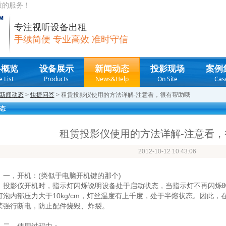
质的服务！
专注视听设备出租
手续简便 专业高效 准时守信
格概览
设备展示
新闻动态
投影现场
案例
e List
Products
News&Help
On Site
Cas
新闻动态
>
快捷问答
> 租赁投影仪使用的方法详解-注意看，很有帮助哦
态
租赁投影仪使用的方法详解-注意看，
2012-10-12 10:43:06
，开机：(类似于电脑开机键的那个)
影仪开机时，指示灯闪烁说明设备处于启动状态，当指示灯不再闪烁时
灯泡内部压力大于10kg/cm，灯丝温度有上千度，处于半熔状态。因此
禁强行断电，防止配件烧毁、炸裂。