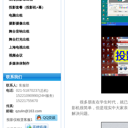
投影套餐（投影机+幕）
电脑出租
摄影摄像出租
舞台音响出租
舞台灯光出租
上海电视出租
视频会议
多媒体体制作
联系我们
联系人:
客服部
电话:
021-51870237(总机)
15221090990(24H服务)
15221755670
很多朋友在学生时代，就已经
传真:
影机很简单，但是现实中大家亲
邮箱:
qzulin@163.com
解决问题。
投影仪租赁客服1